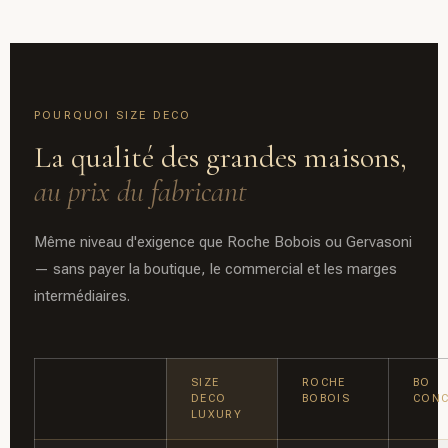
POURQUOI SIZE DECO
La qualité des grandes maisons,
au prix du fabricant
Même niveau d'exigence que Roche Bobois ou Gervasoni
— sans payer la boutique, le commercial et les marges
intermédiaires.
SIZE
ROCHE
BO
DECO
BOBOIS
CONC
LUXURY