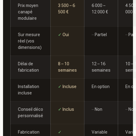
Prix moyen
3 500 – 6
6 000 –
4 500
canapé
500 €
12 000 €
000 €
modulaire
Sur mesure
✓
Oui
–
Partiel
–
Part
réel (vos
dimensions)
Délai de
8 – 10
12 – 16
10 – 
fabrication
semaines
semaines
sema
Installation
✓
Incluse
En option
En op
incluse
Conseil déco
✓
Inclus
–
Non
–
Non
personnalisé
Fabrication
✓
Variable
Varia