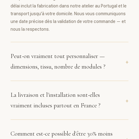
délai inclut la fabrication dans notre atelier au Portugal et le
transport jusqu'à votre domicile. Nous vous communiquons
une date précise dès la validation de votre commande — et
nous la respectons.
Peut-on vraiment tout personnaliser —
+
dimensions, tissu, nombre de modules ?
Oui, intégralement. Chaque canapé est fabriqué à partir de
zéro selon vos spécifications. Vous choisissez le nombre
de modules, la profondeur d'assise, la hauteur des
La livraison et l'installation sont-elles
+
accoudoirs, la densité du rembourrage, et parmi notre
vraiment incluses partout en France ?
sélection de tissus et velours haut de gamme. Si vous avez
un espace atypique ou des contraintes de passage
Oui. Nous livrons et installons dans toute la France
(escalier, porte étroite), nous nous adaptons.
métropolitaine, y compris les résidences secondaires en
montagne ou sur le littoral. Notre équipe transporte, monte
Comment est-ce possible d'être 30% moins
+
et positionne votre canapé. Les frais de livraison sont inclus