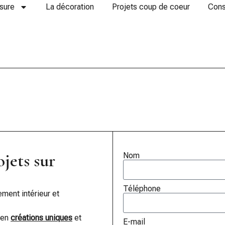
sure
La décoration
Projets coup de coeur
Cons
jets sur
Nom
Téléphone
ent intérieur et
en
créations uniques
et
E-mail