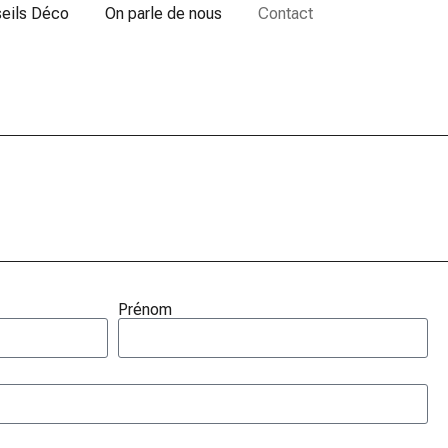
eils Déco
On parle de nous
Contact
Prénom